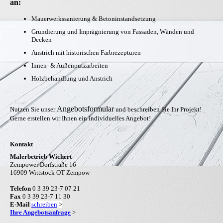
an:
Mauerwerkssanierung & Betoninstandsetzung
Grundierung und Imprägnierung von Fassaden, Wänden und
Decken
Anstrich mit historischen Farbrezepturen
Innen- & Außenputzarbeiten
Holzbehandlung und Anstrich
Angebotsformular
Nutzen Sie unser
und beschreiben Sie Ihr Projekt!
Gerne erstellen wir Ihnen ein individuelles Angebot!
Kontakt
Malerbetrieb Wichert
Zempower Dorfstraße 16
16909 Wittstock OT Zempow
Telefon
0 3 39 23-7 07 21
Fax
0 3 39 23-7 11 30
E-Mail
schreiben
>
Ihre Angebotsanfrage
>